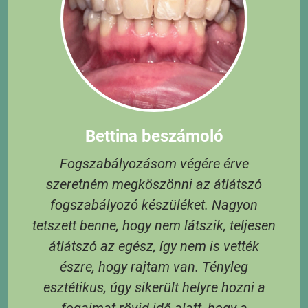
Bettina beszámoló
Fogszabályozásom végére érve
szeretném megköszönni az átlátszó
t,
fogszabályozó készüléket. Nagyon
tetszett benne, hogy nem látszik, teljesen
átlátszó az egész, így nem is vették
S
észre, hogy rajtam van. Tényleg
e
esztétikus, úgy sikerült helyre hozni a