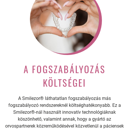
A FOGSZABÁLYOZÁS
KÖLTSÉGEI
A Smilezor® láthatatlan fogszabályozás más
fogszabályozó rendszereknél költséghatékonyabb. Ez a
Smilezor®-nál használt innovatív technológiáknak
köszönhető, valamint annak, hogy a gyártó az
orvospartnerek közreműködésével közvetlenül a páciensek