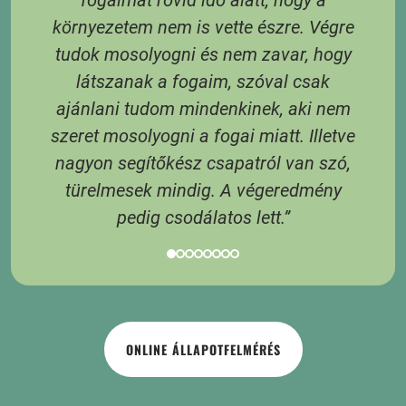
és
fogaimat rövid idő alatt, hogy a
 A
környezetem nem is vette észre. Végre
tudok mosolyogni és nem zavar, hogy
látszanak a fogaim, szóval csak
3
ajánlani tudom mindenkinek, aki nem
 6
szeret mosolyogni a fogai miatt. Illetve
 A
nagyon segítőkész csapatról van szó,
s
türelmesek mindig. A végeredmény
pedig csodálatos lett.”
ONLINE ÁLLAPOTFELMÉRÉS