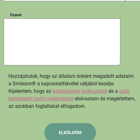
Üzenet
Hozzájárulok, hogy az általam önként megadott adataim
a Smilezor® a kapcsolatfelvétel céljából kezelje.
Kijelentem, hogy az
adatkezelési tájékoztatót
és a
sütik
kezeléséről szóló tájékoztatót
elolvastam és megértettem,
az azokban foglaltakat elfogadom.