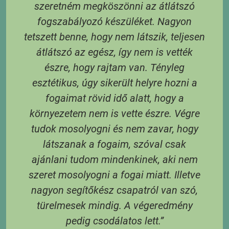
szeretném megköszönni az átlátszó
t,
fogszabályozó készüléket. Nagyon
tetszett benne, hogy nem látszik, teljesen
átlátszó az egész, így nem is vették
S
észre, hogy rajtam van. Tényleg
e
esztétikus, úgy sikerült helyre hozni a
és
fogaimat rövid idő alatt, hogy a
 A
környezetem nem is vette észre. Végre
tudok mosolyogni és nem zavar, hogy
látszanak a fogaim, szóval csak
3
ajánlani tudom mindenkinek, aki nem
 6
szeret mosolyogni a fogai miatt. Illetve
 A
nagyon segítőkész csapatról van szó,
s
türelmesek mindig. A végeredmény
pedig csodálatos lett.”