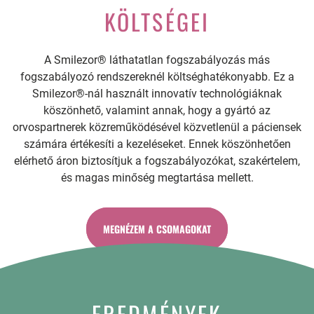
KÖLTSÉGEI
A Smilezor® láthatatlan fogszabályozás más
fogszabályozó rendszereknél költséghatékonyabb. Ez a
Smilezor®-nál használt innovatív technológiáknak
köszönhető, valamint annak, hogy a gyártó az
orvospartnerek közreműködésével közvetlenül a páciensek
számára értékesíti a kezeléseket. Ennek köszönhetően
elérhető áron biztosítjuk a fogszabályozókat, szakértelem,
és magas minőség megtartása mellett.
MEGNÉZEM A CSOMAGOKAT
EREDMÉNYEK