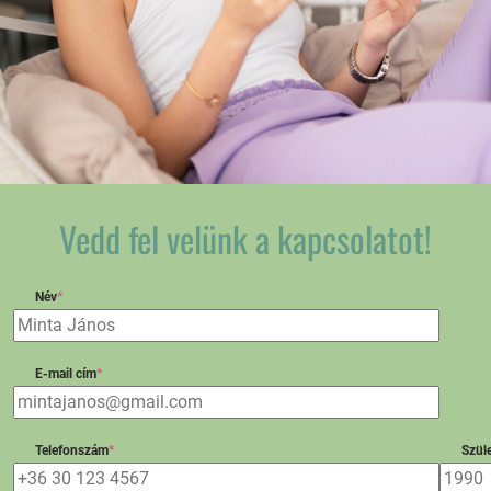
Vedd fel velünk a kapcsolatot!
Név
*
E-mail cím
*
Telefonszám
*
Szüle