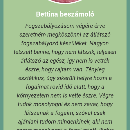
Bettina beszámoló
Fogszabályozásom végére érve
szeretném megköszönni az átlátszó
t,
fogszabályozó készüléket. Nagyon
tetszett benne, hogy nem látszik, teljesen
átlátszó az egész, így nem is vették
S
észre, hogy rajtam van. Tényleg
e
esztétikus, úgy sikerült helyre hozni a
és
fogaimat rövid idő alatt, hogy a
 A
környezetem nem is vette észre. Végre
tudok mosolyogni és nem zavar, hogy
látszanak a fogaim, szóval csak
3
ajánlani tudom mindenkinek, aki nem