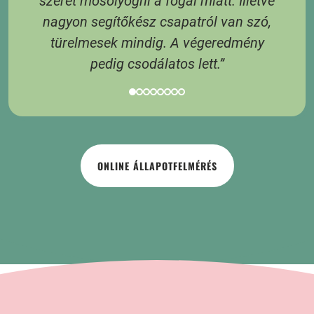
 6
szeret mosolyogni a fogai miatt. Illetve
 A
nagyon segítőkész csapatról van szó,
s
türelmesek mindig. A végeredmény
pedig csodálatos lett.”
ONLINE ÁLLAPOTFELMÉRÉS