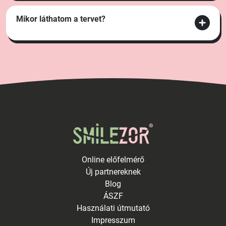
Mikor láthatom a tervet?
Online előfelmérő
Új partnereknek
Blog
ÁSZF
Használati útmutató
Impresszum