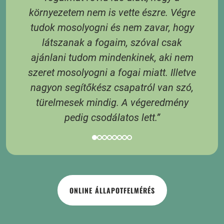
 A
környezetem nem is vette észre. Végre
tudok mosolyogni és nem zavar, hogy
látszanak a fogaim, szóval csak
3
ajánlani tudom mindenkinek, aki nem
 6
szeret mosolyogni a fogai miatt. Illetve
 A
nagyon segítőkész csapatról van szó,
s
türelmesek mindig. A végeredmény
pedig csodálatos lett.”
ONLINE ÁLLAPOTFELMÉRÉS