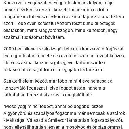
Konzerváló Fogászat és Fogpótlástan osztályán, majd
hosszú éveken keresztül körzeti fogászaton és több
magánrendelőben széleskörű szakmai tapasztalatra tettem
szert. Több éven keresztül vettem részt külföldi betegek
ellátásban, mind Magyarországon, mind külföldön, hogy
szakmai tudásomat bővítsem.
2009-ben sikeres szakvizsgát tettem a konzerváló fogászat
és fogpótlástan területén és azóta is számos továbbképzés,
illetve szakmai kurzus segítségével tartom szinten
tudásomat és sajátítom el a legújabb technikákat.
Szakterületeim között már több mint 4 éve nemcsak a
konzerváló fogászat illetve fogpótlástan, hanem a
láthatatlan fogszabályozás is megtalálható.
"Mosolyogj minél többet, annál boldogabb leszel!
A gyönyörű és szabályos fogsor ma már nemcsak a sztárok
kiváltsága. Válaszd a Smilezor láthatatlan fogszabályozót,
hogy ellenállhatatlan legyen a mosolyod és önbizalommal,