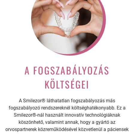
A FOGSZABÁLYOZÁS
KÖLTSÉGEI
A Smilezor® láthatatlan fogszabályozás más
fogszabályozó rendszereknél költséghatékonyabb. Ez a
Smilezor®-nál használt innovatív technológiáknak
köszönhető, valamint annak, hogy a gyártó az
orvospartnerek közreműködésével közvetlenül a páciensek