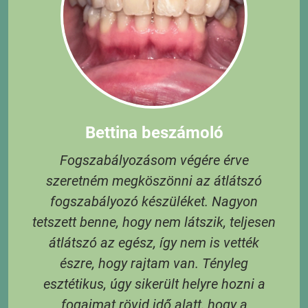
Bettina beszámoló
Fogszabályozásom végére érve
szeretném megköszönni az átlátszó
t,
fogszabályozó készüléket. Nagyon
tetszett benne, hogy nem látszik, teljesen
átlátszó az egész, így nem is vették
S
észre, hogy rajtam van. Tényleg
e
esztétikus, úgy sikerült helyre hozni a
és
fogaimat rövid idő alatt, hogy a