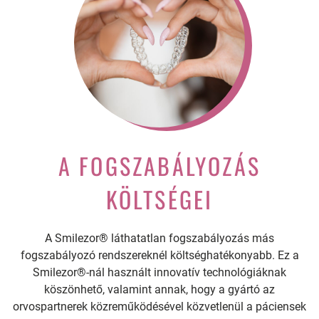
A FOGSZABÁLYOZÁS
KÖLTSÉGEI
A Smilezor® láthatatlan fogszabályozás más
fogszabályozó rendszereknél költséghatékonyabb. Ez a
Smilezor®-nál használt innovatív technológiáknak
köszönhető, valamint annak, hogy a gyártó az
orvospartnerek közreműködésével közvetlenül a páciensek