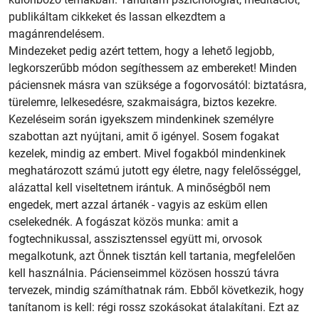
publikáltam cikkeket és lassan elkezdtem a
magánrendelésem.
Mindezeket pedig azért tettem, hogy a lehető legjobb,
legkorszerűbb módon segíthessem az embereket! Minden
páciensnek másra van szüksége a fogorvosától: biztatásra,
türelemre, lelkesedésre, szakmaiságra, biztos kezekre.
Kezeléseim során igyekszem mindenkinek személyre
szabottan azt nyújtani, amit ő igényel. Sosem fogakat
kezelek, mindig az embert. Mivel fogakból mindenkinek
meghatározott számú jutott egy életre, nagy felelősséggel,
alázattal kell viseltetnem irántuk. A minőségből nem
engedek, mert azzal ártanék - vagyis az esküm ellen
cselekednék. A fogászat közös munka: amit a
fogtechnikussal, asszisztenssel együtt mi, orvosok
megalkotunk, azt Önnek tisztán kell tartania, megfelelően
kell használnia. Pácienseimmel közösen hosszú távra
tervezek, mindig számíthatnak rám. Ebből következik, hogy
tanítanom is kell: régi rossz szokásokat átalakítani. Ezt az