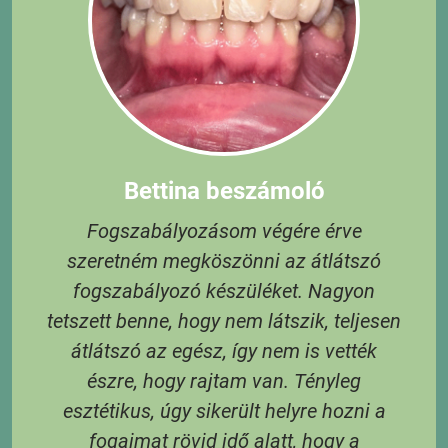
Bettina beszámoló
Fogszabályozásom végére érve
szeretném megköszönni az átlátszó
t,
fogszabályozó készüléket. Nagyon
tetszett benne, hogy nem látszik, teljesen
átlátszó az egész, így nem is vették
S
észre, hogy rajtam van. Tényleg
e
esztétikus, úgy sikerült helyre hozni a
és
fogaimat rövid idő alatt, hogy a