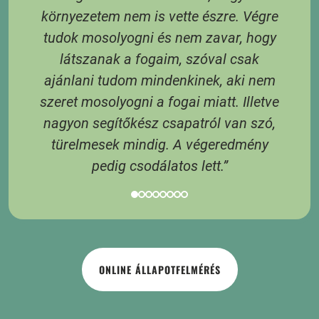
 A
környezetem nem is vette észre. Végre
tudok mosolyogni és nem zavar, hogy
látszanak a fogaim, szóval csak
3
ajánlani tudom mindenkinek, aki nem
 6
szeret mosolyogni a fogai miatt. Illetve
 A
nagyon segítőkész csapatról van szó,
s
türelmesek mindig. A végeredmény
pedig csodálatos lett.”
ONLINE ÁLLAPOTFELMÉRÉS