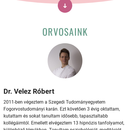
ORVOSAINK
Dr. Velez Róbert
2011-ben végeztem a Szegedi Tudományegyetem
Fogorvostudományi karán. Ezt követően 3 évig oktattam,
kutattam és sokat tanultam idősebb, tapasztaltabb
kollégáimtól. Emellett elvégeztem 13 hipnózis tanfolyamot,
különböző témákban. Tanultam pszichológiát, meditációt,