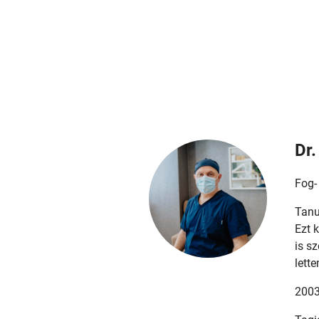
Dr.
Fog-
Tanu
Ezt 
is s
lett
2003