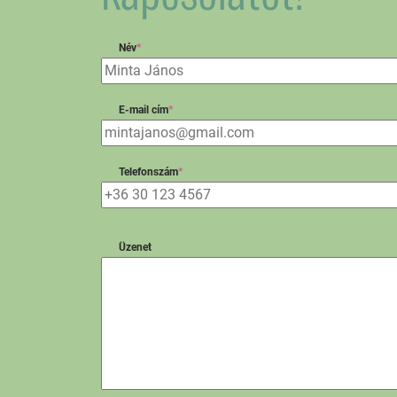
Név
*
E-mail cím
*
Telefonszám
*
Üzenet