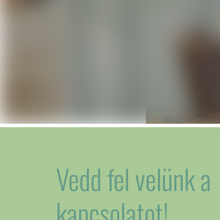
Vedd fel velünk a
kapcsolatot!