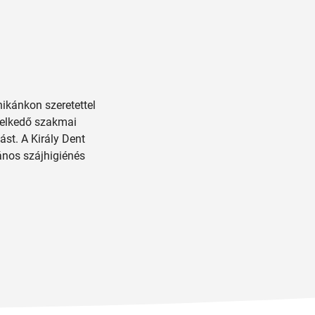
ikánkon szeretettel
emelkedő szakmai
st. A Király Dent
lános szájhigiénés