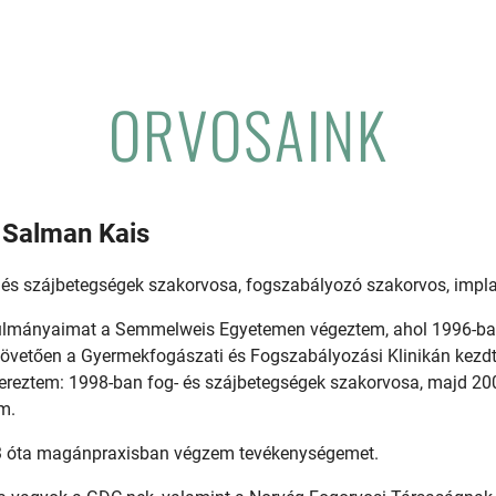
ORVOSAINK
 Salman Kais
 és szájbetegségek szakorvosa, fogszabályozó szakorvos, impl
lmányaimat a Semmelweis Egyetemen végeztem, ahol 1996-ban
követően a Gyermekfogászati és Fogszabályozási Klinikán kezdt
zereztem: 1998-ban fog- és szájbetegségek szakorvosa, majd 2
em.
 óta magánpraxisban végzem tevékenységemet.