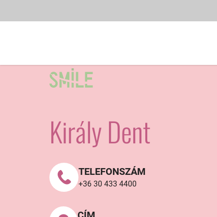
Király Dent
TELEFONSZÁM
+36 30 433 4400
CÍM