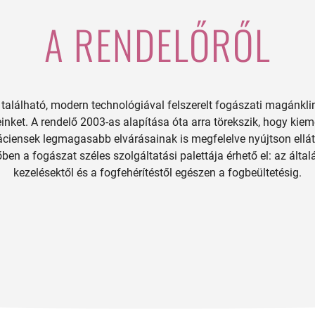
A RENDELŐRŐL
található, modern technológiával felszerelt fogászati magánklin
inket. A rendelő 2003-as alapítása óta arra törekszik, hogy ki
áciensek legmagasabb elvárásainak is megfelelve nyújtson ellátá
ben a fogászat széles szolgáltatási palettája érhető el: az álta
kezelésektől és a fogfehérítéstől egészen a fogbeültetésig.