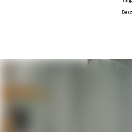
Tagj
Besz