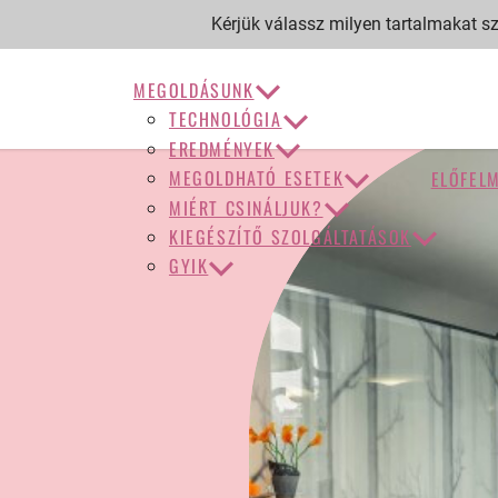
Kérjük válassz milyen tartalmakat sze
MEGOLDÁSUNK
TECHNOLÓGIA
EREDMÉNYEK
MEGOLDHATÓ ESETEK
ELŐFEL
MIÉRT CSINÁLJUK?
KIEGÉSZÍTŐ SZOLGÁLTATÁSOK
GYIK