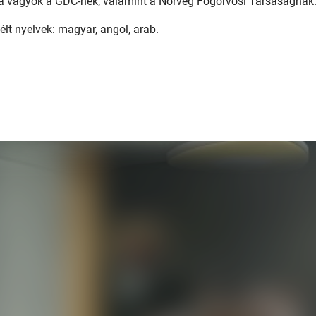
a vagyok a GDC-nek, valamint a Norvég Fogorvosi Társaságnak
élt nyelvek: magyar, angol, arab.