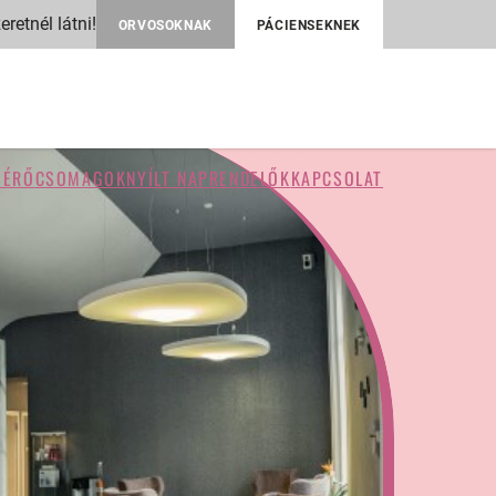
retnél látni!
ORVOSOKNAK
PÁCIENSEKNEK
MÉRŐ
CSOMAGOK
NYÍLT NAP
RENDELŐK
KAPCSOLAT