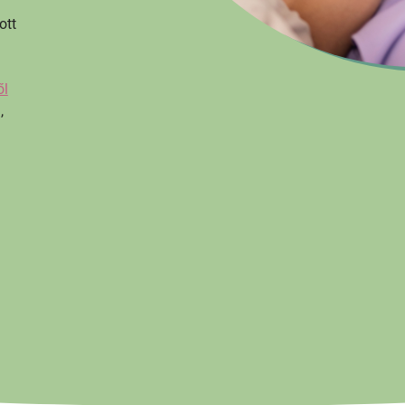
ott
ől
,