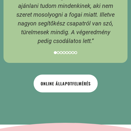
3
ajánlani tudom mindenkinek, aki nem
 6
szeret mosolyogni a fogai miatt. Illetve
 A
nagyon segítőkész csapatról van szó,
s
türelmesek mindig. A végeredmény
pedig csodálatos lett.”
ONLINE ÁLLAPOTFELMÉRÉS