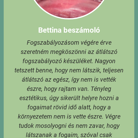
Bettina beszámoló
Fogszabályozásom végére érve
szeretném megköszönni az átlátszó
t,
fogszabályozó készüléket. Nagyon
tetszett benne, hogy nem látszik, teljesen
átlátszó az egész, így nem is vették
S
észre, hogy rajtam van. Tényleg
e
esztétikus, úgy sikerült helyre hozni a
és
fogaimat rövid idő alatt, hogy a
 A
környezetem nem is vette észre. Végre
tudok mosolyogni és nem zavar, hogy
látszanak a fogaim, szóval csak