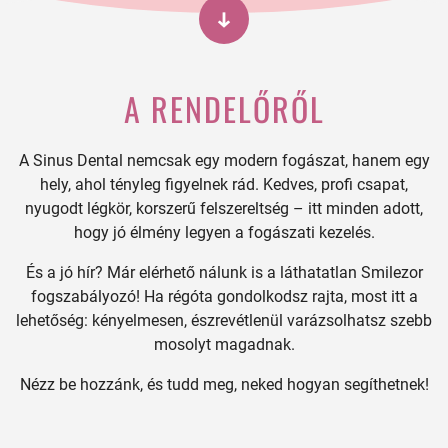
A RENDELŐRŐL
A Sinus Dental nemcsak egy modern fogászat, hanem egy
hely, ahol tényleg figyelnek rád. Kedves, profi csapat,
nyugodt légkör, korszerű felszereltség – itt minden adott,
hogy jó élmény legyen a fogászati kezelés.
És a jó hír? Már elérhető nálunk is a láthatatlan Smilezor
fogszabályozó! Ha régóta gondolkodsz rajta, most itt a
lehetőség: kényelmesen, észrevétlenül varázsolhatsz szebb
mosolyt magadnak.
Nézz be hozzánk, és tudd meg, neked hogyan segíthetnek!