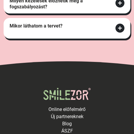
Milyen kezelések előzhetik meg a
fogszabályozást?
Mikor láthatom a tervet?
Online előfelmérő
Új partnereknek
Blog
ÁSZF