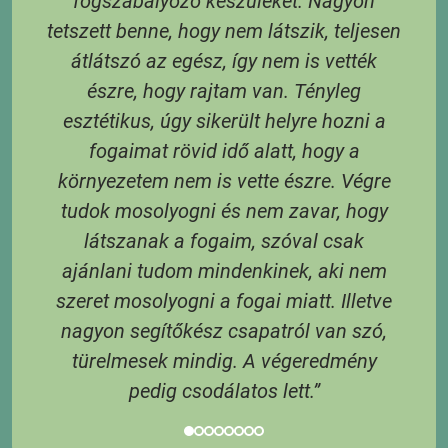
t,
fogszabályozó készüléket. Nagyon
tetszett benne, hogy nem látszik, teljesen
átlátszó az egész, így nem is vették
S
észre, hogy rajtam van. Tényleg
e
esztétikus, úgy sikerült helyre hozni a
és
fogaimat rövid idő alatt, hogy a
 A
környezetem nem is vette észre. Végre
tudok mosolyogni és nem zavar, hogy
látszanak a fogaim, szóval csak
3
ajánlani tudom mindenkinek, aki nem
 6
szeret mosolyogni a fogai miatt. Illetve
 A
nagyon segítőkész csapatról van szó,
s
türelmesek mindig. A végeredmény
pedig csodálatos lett.”