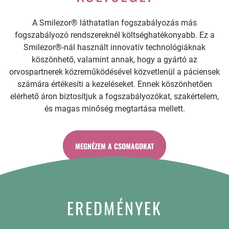
A Smilezor® láthatatlan fogszabályozás más
fogszabályozó rendszereknél költséghatékonyabb. Ez a
Smilezor®-nál használt innovatív technológiáknak
köszönhető, valamint annak, hogy a gyártó az
orvospartnerek közreműködésével közvetlenül a páciensek
számára értékesíti a kezeléseket. Ennek köszönhetően
elérhető áron biztosítjuk a fogszabályozókat, szakértelem,
és magas minőség megtartása mellett.
MEGNÉZEM A CSOMAGOKAT
EREDMÉNYEK