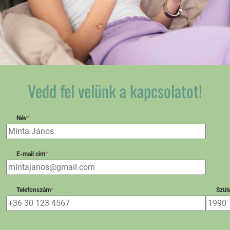
Vedd fel velünk a kapcsolatot!
Név
*
E-mail cím
*
Telefonszám
*
Szüle