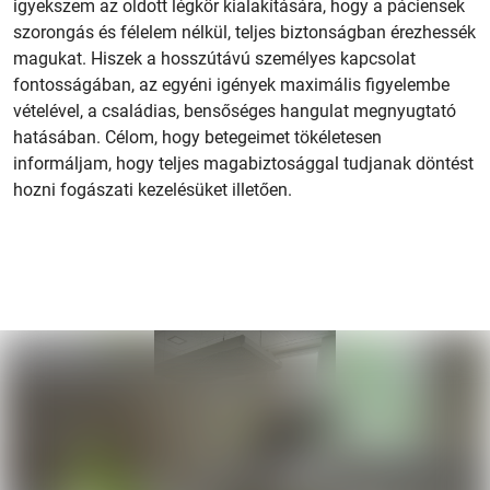
igyekszem az oldott légkör kialakítására, hogy a páciensek
szorongás és félelem nélkül, teljes biztonságban érezhessék
magukat. Hiszek a hosszútávú személyes kapcsolat
fontosságában, az egyéni igények maximális figyelembe
vételével, a családias, bensőséges hangulat megnyugtató
hatásában. Célom, hogy betegeimet tökéletesen
informáljam, hogy teljes magabiztosággal tudjanak döntést
hozni fogászati kezelésüket illetően.