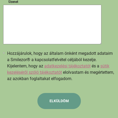
Üzenet
Hozzájárulok, hogy az általam önként megadott adataim
a Smilezor® a kapcsolatfelvétel céljából kezelje.
Kijelentem, hogy az
adatkezelési tájékoztatót
és a
sütik
kezeléséről szóló tájékoztatót
elolvastam és megértettem,
az azokban foglaltakat elfogadom.