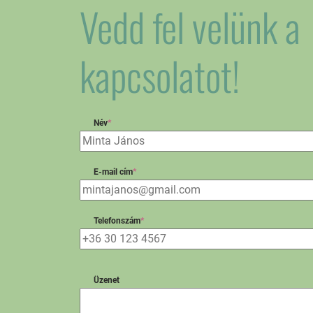
Vedd fel velünk a
kapcsolatot!
Név
*
E-mail cím
*
Telefonszám
*
Üzenet