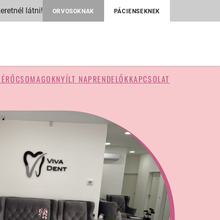
retnél látni!
ORVOSOKNAK
PÁCIENSEKNEK
MÉRŐ
CSOMAGOK
NYÍLT NAP
RENDELŐK
KAPCSOLAT