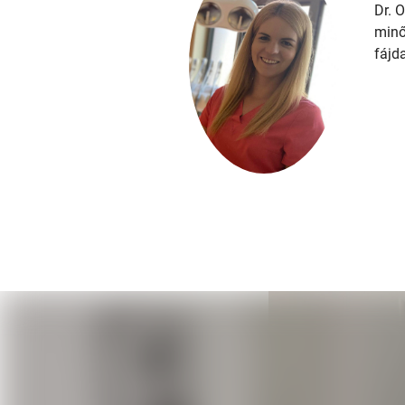
Dr. 
minő
fájd