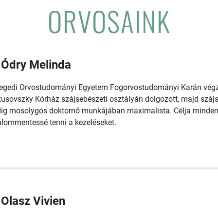
ORVOSAINK
 Ódry Melinda
egedi Orvostudományi Egyetem Fogorvostudományi Karán végze
usovszky Kórház szájsebészeti osztályán dolgozott, majd szájse
ig mosolygós doktornő munkájában maximalista. Célja mindenk
alommentessé tenni a kezeléseket.
 Olasz Vivien