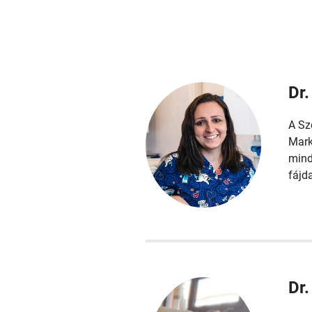
Dr.
A Sz
Mark
mind
fájd
Dr.