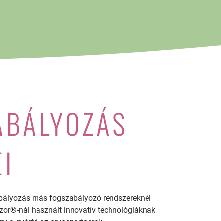
ABÁLYOZÁS
EI
abályozás más fogszabályozó rendszereknél
zor®-nál használt innovatív technológiáknak