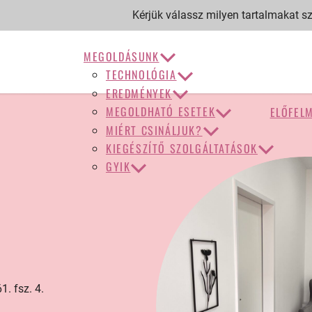
Kérjük válassz milyen tartalmakat sze
MEGOLDÁSUNK
TECHNOLÓGIA
EREDMÉNYEK
MEGOLDHATÓ ESETEK
ELŐFEL
MIÉRT CSINÁLJUK?
KIEGÉSZÍTŐ SZOLGÁLTATÁSOK
GYIK
. fsz. 4.