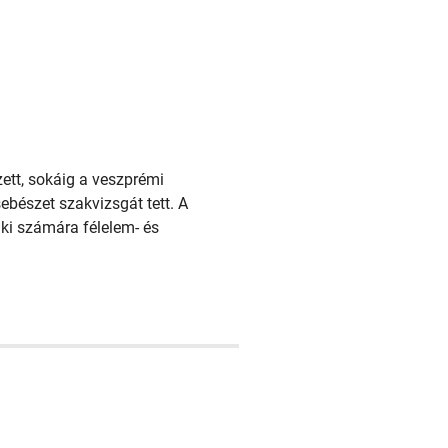
tt, sokáig a veszprémi
bészet szakvizsgát tett. A
i számára félelem- és