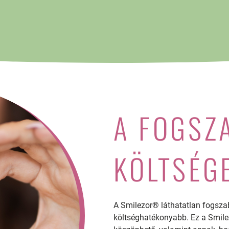
A FOGSZ
KÖLTSÉG
A Smilezor® láthatatlan fogsz
költséghatékonyabb. Ez a Smile