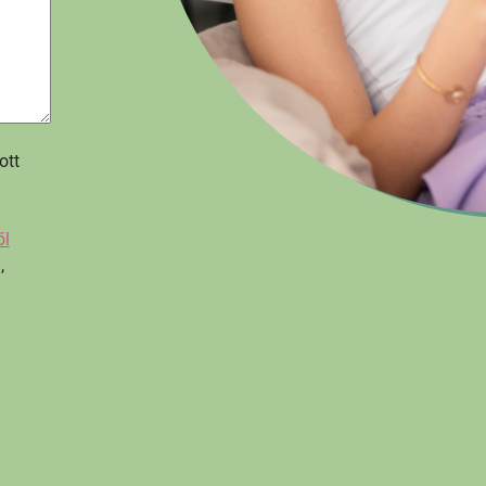
ott
ől
,